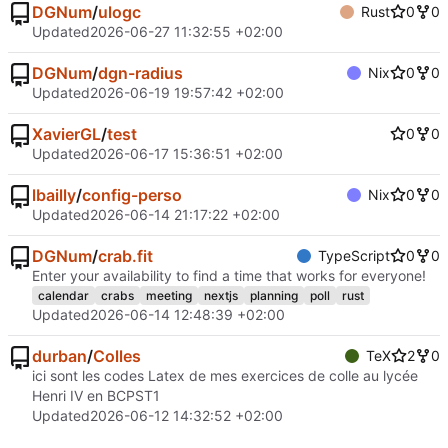
DGNum
/
ulogc
Rust
0
0
Updated
2026-06-27 11:32:55 +02:00
DGNum
/
dgn-radius
Nix
0
0
Updated
2026-06-19 19:57:42 +02:00
XavierGL
/
test
0
0
Updated
2026-06-17 15:36:51 +02:00
lbailly
/
config-perso
Nix
0
0
Updated
2026-06-14 21:17:22 +02:00
DGNum
/
crab.fit
TypeScript
0
0
Enter your availability to find a time that works for everyone!
calendar
crabs
meeting
nextjs
planning
poll
rust
Updated
2026-06-14 12:48:39 +02:00
durban
/
Colles
TeX
2
0
ici sont les codes Latex de mes exercices de colle au lycée
Henri IV en BCPST1
Updated
2026-06-12 14:32:52 +02:00