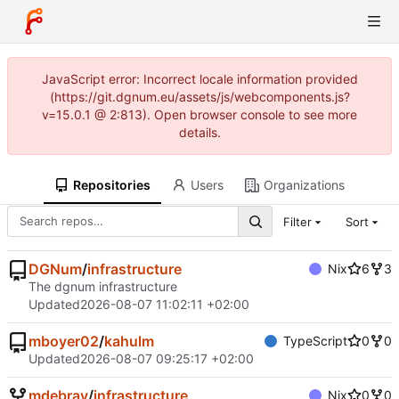
JavaScript error: Incorrect locale information provided
(https://git.dgnum.eu/assets/js/webcomponents.js?
v=15.0.1 @ 2:813). Open browser console to see more
details.
Repositories
Users
Organizations
Filter
Sort
DGNum
/
infrastructure
Nix
6
3
The dgnum infrastructure
Updated
2026-08-07 11:02:11 +02:00
mboyer02
/
kahulm
TypeScript
0
0
Updated
2026-08-07 09:25:17 +02:00
mdebray
/
infrastructure
Nix
0
0