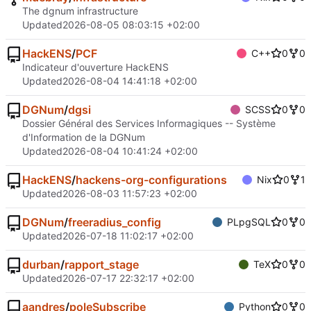
The dgnum infrastructure
Updated
2026-08-05 08:03:15 +02:00
HackENS
/
PCF
C++
0
0
Indicateur d'ouverture HackENS
Updated
2026-08-04 14:41:18 +02:00
DGNum
/
dgsi
SCSS
0
0
Dossier Général des Services Informagiques -- Système
d'Information de la DGNum
Updated
2026-08-04 10:41:24 +02:00
HackENS
/
hackens-org-configurations
Nix
0
1
Updated
2026-08-03 11:57:23 +02:00
DGNum
/
freeradius_config
PLpgSQL
0
0
Updated
2026-07-18 11:02:17 +02:00
durban
/
rapport_stage
TeX
0
0
Updated
2026-07-17 22:32:17 +02:00
aandres
/
poleSubscribe
Python
0
0