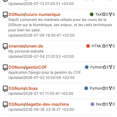
Updated
2026-07-13 01:05:51 +02:00
DGNum
/
cours-numerique
TeX
0
0
Dépôt contenant les matériels utilisés pour les cours de la
DGNum sur le Numérique, ses enjeux, et les clefs techniques
pour bien les saisir.
Updated
2026-07-06 19:35:47 +02:00
snwnde
/
snwn.de
HTML
0
0
My personal website
Updated
2026-07-04 21:22:53 +02:00
DGNum
/
gestioCOF
Python
2
2
Application Django pour la gestion du COF
Updated
2026-07-02 10:00:56 +02:00
DGNum
/
c3nav
Python
0
0
Updated
2026-07-01 11:05:41 +02:00
DGNum
/
degette-dev-machine
Nix
0
0
Updated
2026-06-28 23:18:27 +02:00